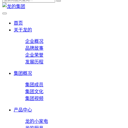
首页
关于龙的
企业概况
品牌故事
企业荣誉
发展历程
集团概况
集团成员
集团文化
集团视频
产品中心
龙的小家电