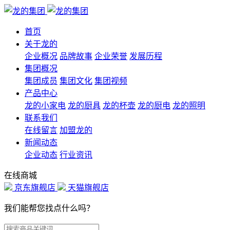
首页
关于龙的
企业概况
品牌故事
企业荣誉
发展历程
集团概况
集团成员
集团文化
集团视频
产品中心
龙的小家电
龙的厨具
龙的杯壶
龙的厨电
龙的照明
联系我们
在线留言
加盟龙的
新闻动态
企业动态
行业资讯
在线商城
京东旗舰店
天猫旗舰店
我们能帮您找点什么吗？