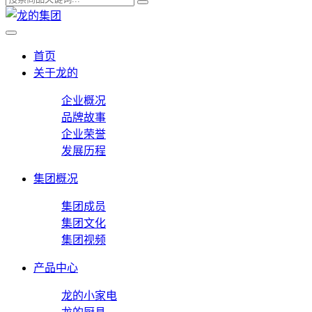
首页
关于龙的
企业概况
品牌故事
企业荣誉
发展历程
集团概况
集团成员
集团文化
集团视频
产品中心
龙的小家电