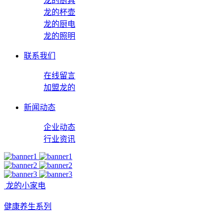
龙的厨具
龙的杯壶
龙的厨电
龙的照明
联系我们
在线留言
加盟龙的
新闻动态
企业动态
行业资讯
龙的小家电
健康养生系列