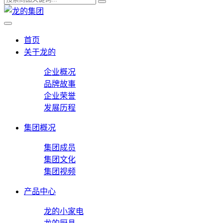
首页
关于龙的
企业概况
品牌故事
企业荣誉
发展历程
集团概况
集团成员
集团文化
集团视频
产品中心
龙的小家电